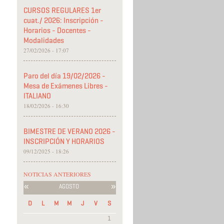
CURSOS REGULARES 1er
cuat./ 2026: Inscripción -
Horarios - Docentes -
Modalidades
27/02/2026 - 17:07
Paro del día 19/02/2026 -
Mesa de Exámenes Libres -
ITALIANO
18/02/2026 - 16:30
BIMESTRE DE VERANO 2026 -
INSCRIPCIÓN Y HORARIOS
09/12/2025 - 18:26
NOTICIAS ANTERIORES
«
»
AGOSTO
D
L
M
M
J
V
S
1