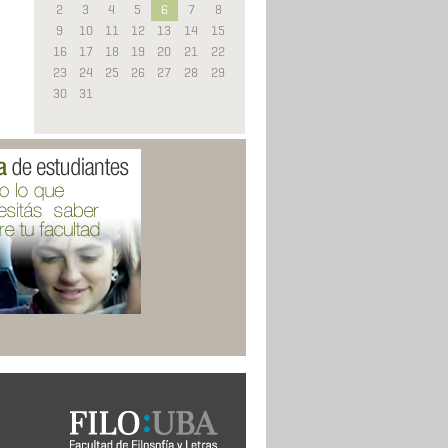
2
3
4
5
6
7
8
9
10
11
12
13
14
15
16
17
18
19
20
21
22
23
24
25
26
27
28
29
30
31