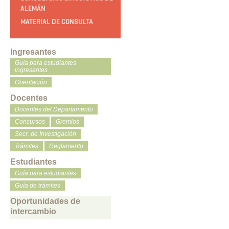
ALEMÁN
MATERIAL DE CONSULTA
Ingresantes
Guía para estudiantes
ingresantes
Orientación
Docentes
Docentes del Departamento
Concursos
Gremios
Secr. de Investigación
Trámites
Reglamento
Estudiantes
Guía para estudiantes
Guía de trámites
Oportunidades de
intercambio